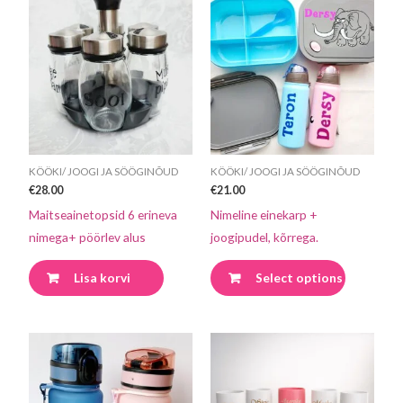
Sellel
tootel
on
mitu
varianti.
Valikuid
saab
teha
KÖÖKI/ JOOGI JA SÖÖGINÕUD
KÖÖKI/ JOOGI JA SÖÖGINÕUD
tootelehel
€
28.00
€
21.00
Maitseainetopsid 6 erineva
Nimeline einekarp +
nimega+ pöörlev alus
joogipudel, kõrrega.
Lisa korvi
Select options
Sellel
Sellel
tootel
tootel
on
on