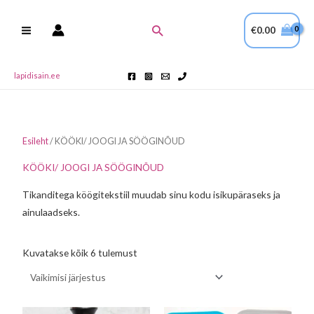
Skip
to
Search
€
0.00
content
lapidisain.ee
Esileht
/ KÖÖKI/ JOOGI JA SÖÖGINÕUD
KÖÖKI/ JOOGI JA SÖÖGINÕUD
Tikanditega köögitekstiil muudab sinu kodu isikupäraseks ja
ainulaadseks.
Kuvatakse kõik 6 tulemust