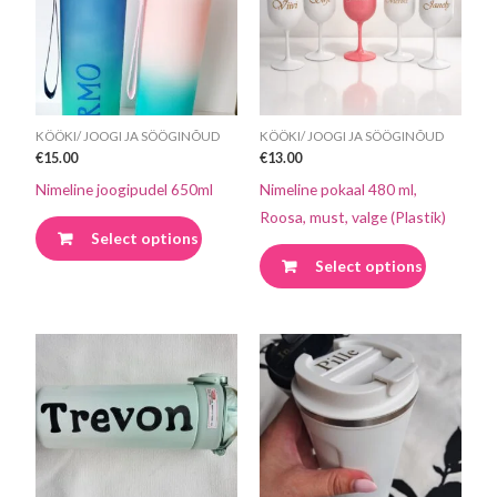
mitu
mitu
varianti.
varianti.
Valikuid
Valikuid
saab
saab
teha
teha
KÖÖKI/ JOOGI JA SÖÖGINÕUD
KÖÖKI/ JOOGI JA SÖÖGINÕUD
tootelehel.
tootelehel
€
15.00
€
13.00
Nimeline joogipudel 650ml
Nimeline pokaal 480 ml,
Roosa, must, valge (Plastik)
Select options
Select options
Sellel
Sellel
tootel
tootel
on
on
mitu
mitu
varianti.
varianti.
Valikuid
Valikuid