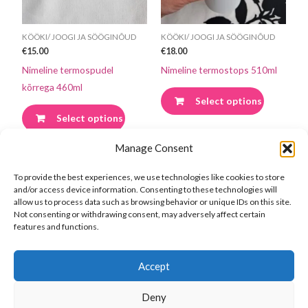
saab
saab
teha
teha
KÖÖKI/ JOOGI JA SÖÖGINÕUD
KÖÖKI/ JOOGI JA SÖÖGINÕUD
tootelehel.
tootelehel
€
15.00
€
18.00
Nimeline termospudel
Nimeline termostops 510ml
kõrrega 460ml
Select options
Select options
Manage Consent
To provide the best experiences, we use technologies like cookies to store
and/or access device information. Consenting to these technologies will
allow us to process data such as browsing behavior or unique IDs on this site.
Not consenting or withdrawing consent, may adversely affect certain
features and functions.
Accept
Deny