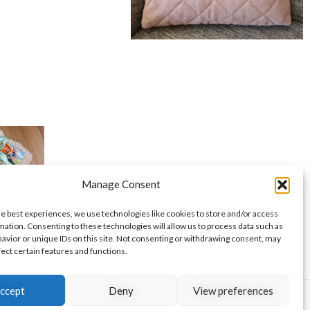
Manage Consent
he best experiences, we use technologies like cookies to store and/or access
mation. Consenting to these technologies will allow us to process data such as
avior or unique IDs on this site. Not consenting or withdrawing consent, may
fect certain features and functions.
ccept
Deny
View preferences