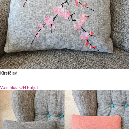
Kirsiõied
Võimalusi ON Palju!