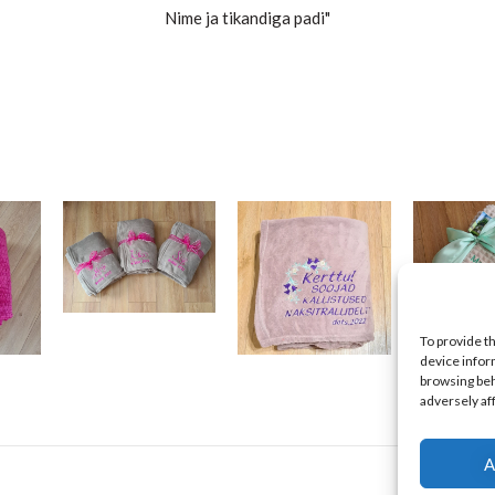
Nime ja tikandiga padi"
To provide t
device infor
browsing beh
adversely af
A