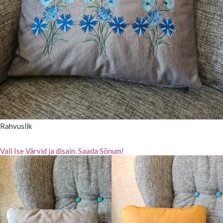
Rahvuslik
Vali Ise Värvid ja disain. Saada Sõnum!