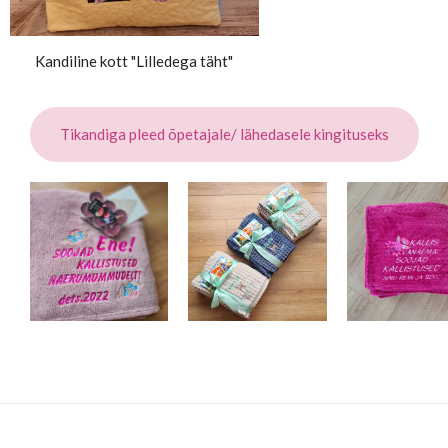
Kandiline kott "Lilledega täht"
Tikandiga pleed õpetajale/ lähedasele kingituseks