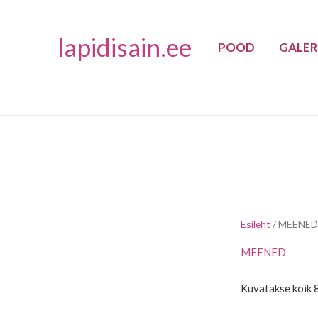
Skip
to
lapidisain.ee
POOD
GALER
content
Esileht
/ MEENE
MEENED
Kuvatakse kõik 