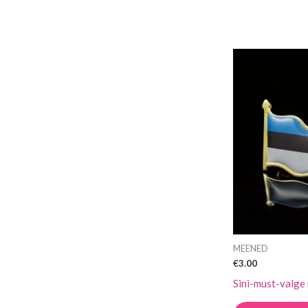
MEENED
€
3.00
Sini-must-valge