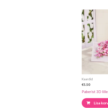
Kaardid
€
5.50
Paberist 3D lill
Lisa korv