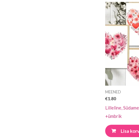
MEENED
€
1.80
Lilleline, Südame
+ümbrik
Lisa korv