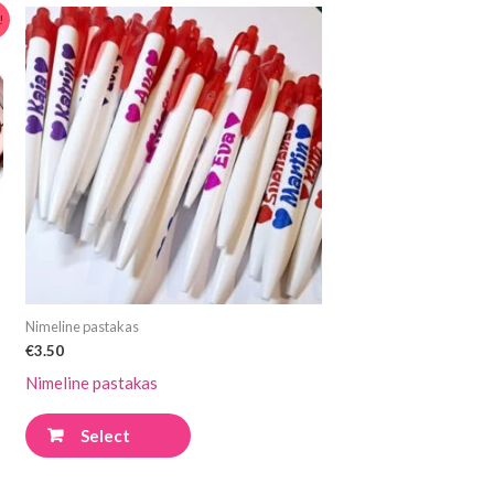
Sellel
!
tootel
on
mitu
varianti.
Valikuid
saab
teha
tootelehel.
Nimeline pastakas
€
3.50
Nimeline pastakas
Select
options