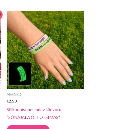
Sellel
!
tootel
on
mitu
varianti.
Valikuid
saab
teha
tootelehel.
MEENED
€
2.50
a
Silikoonist helendav käevõru
“SÕNAJALA ÕIT OTSIMAS”