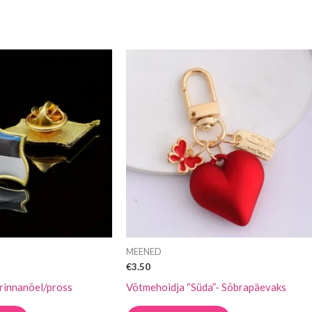
MEENED
€
3.50
 rinnanõel/pross
Võtmehoidja “Süda”- Sõbrapäevaks