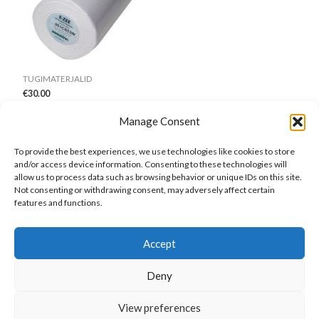
TUGIMATERJALID
€
30.00
Madeira rebitav tugipaber
Manage Consent
Valge “Cotton Soft” 50m
To provide the best experiences, we use technologies like cookies to store
Lisa korvi
and/or access device information. Consenting to these technologies will
allow us to process data such as browsing behavior or unique IDs on this site.
Not consenting or withdrawing consent, may adversely affect certain
features and functions.
Accept
Deny
View preferences