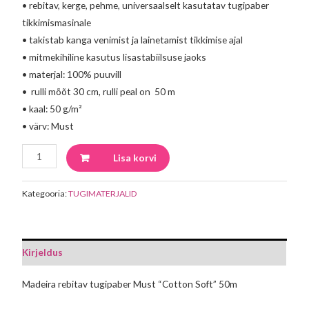
• rebitav, kerge, pehme, universaalselt kasutatav tugipaber
tikkimismasinale
• takistab kanga venimist ja lainetamist tikkimise ajal
• mitmekihiline kasutus lisastabiilsuse jaoks
• materjal: 100% puuvill
• rulli mõõt 30 cm, rulli peal on 50 m
• kaal: 50 g/m²
• värv: Must
Lisa korvi
Kategooria:
TUGIMATERJALID
Kirjeldus
Madeira rebitav tugipaber Must “Cotton Soft” 50m