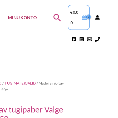
€
0.0
Search
MINU KONTO
0
D
/
TUGIMATERJALID
/ Madeira rebitav
” 50m
av tugipaber Valge