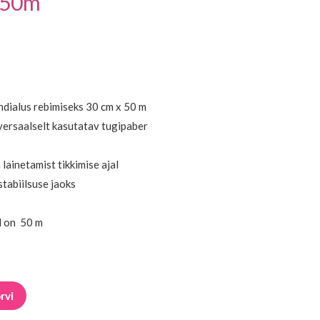
” 50m
ndialus rebimiseks 30 cm x 50 m
iversaalselt kasutatav tugipaber
 lainetamist tikkimise ajal
stabiilsuse jaoks
al on 50 m
rvi