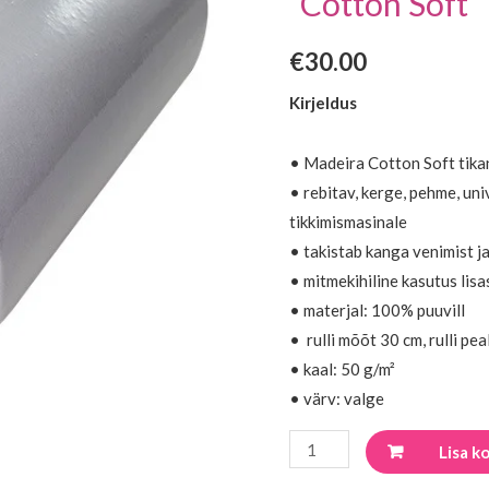
“Cotton Soft
Soft"
50m
€
30.00
kogus
Kirjeldus
• Madeira Cotton Soft tika
• rebitav, kerge, pehme, un
tikkimismasinale
• takistab kanga venimist ja
• mitmekihiline kasutus lisa
• materjal: 100% puuvill
• rulli mõõt 30 cm, rulli pe
• kaal: 50 g/m²
• värv: valge
Lisa ko