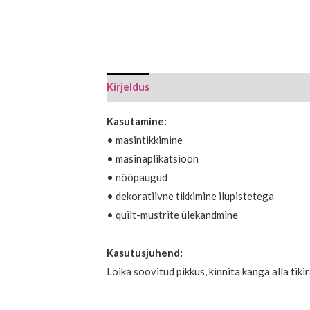
Kirjeldus
Kasutamine:
• masintikkimine
• masinaplikatsioon
• nööpaugud
• dekoratiivne tikkimine ilupistetega
• quilt-mustrite ülekandmine
Kasutusjuhend:
Lõika soovitud pikkus, kinnita kanga alla tikir