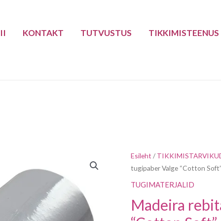
II
KONTAKT
TUTVUSTUS
TIKKIMISTEENUS
Madeira
Esileht
/
TIKKIMISTARVIKU
tugipaber Valge “Cotton Soft
rebitav
tugipaber
TUGIMATERJALID
Valge
Madeira rebit
"Cotton