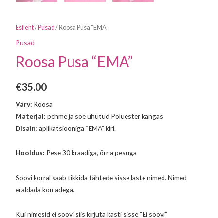
Esileht
/
Pusad
/ Roosa Pusa “EMA”
Pusad
Roosa Pusa “EMA”
€
35.00
Värv:
Roosa
Materjal:
pehme ja soe uhutud Polüester kangas
Disain:
aplikatsiooniga “EMA” kiri.
Hooldus:
Pese 30 kraadiga, õrna pesuga
Soovi korral saab tikkida tähtede sisse laste nimed. Nimed
eraldada komadega.
Kui nimesid ei soovi siis kirjuta kasti sisse “Ei soovi”