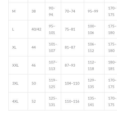
90–
170–
M
38
70–74
95–99
94
175
95–
100–
175–
L
40/42
75–81
101
106
180
101–
106–
175–
XL
44
81–87
107
112
180
107–
112–
180–
XXL
46
87–93
113
118
185
119–
129–
170–
3XL
50
104–110
125
135
175
125–
135–
170–
4XL
52
110–116
131
141
175