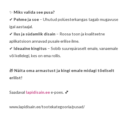
✨
Miks valida see pusa?
✔
Pehme ja soe
– Uhutud polüesterkangas tagab mugavuse
igal aastaajal.
✔
Ilus ja südamlik disain
– Roosa toon ja kvaliteetne
aplikatsioon annavad pusale erilise ilme.
✔
Ideaalne kingitus
– Sobib suurepäraselt emale, vanaemale
või kellelegi, kes on ema rollis.
🎁
Näita oma armastust ja kingi emale midagi tõeliselt
erilist!
Saadaval
lapidisain.ee
e-poes. 💕
www.lapidisain.ee/tootekategooria/pusad/