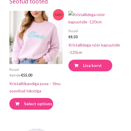
Seotud tooted
Algne
Praegune
Sellel
Sale!
hind
hind
tootel
oli:
on:
€67.00.
€55.00.
on
Pusad
mitu
€
4.50
varianti.
Kristallidega nöör kapuutsile
Valikuid
-120cm
saab
Lisa korvi
teha
Pusad
tootelehel.
€
67.00
€
55.00
Kristalltikandiga pusa – Sinu
soovitud tekstiga
Select options