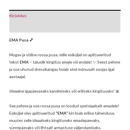
Kirjeldus
Lisainfo
EMA Pusa
💕
Mugav ja stiilne roosa pusa, mille esiküljel on aplitseeritud
tekst
EMA
– täiuslik kingitus emale või endale! ✨ Seest pehme
ja soe uhutud dressikangas hoiab sind mõnusalt soojas igal
aastaajal.
Ideaalne igapäevaseks kandmiseks või eriliseks kingituseks! 🎀
See pehme ja soe roosa pusa on loodud spetsiaalselt emadele!
Esiküljel olev aplitseeritud
“EMA”
kiri lisab erilise tähenduse,
muutes selle ideaalseks kingituseks emadepäevaks,
sünnipäevaks või lihtsalt armastuse väljendamiseks.