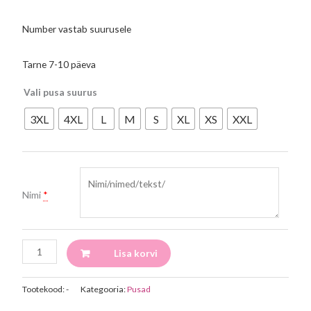
Number vastab suurusele
Tarne 7-10 päeva
Vali pusa suurus
3XL
4XL
L
M
S
XL
XS
XXL
Nimi
*
Lisa korvi
Tootekood:
-
Kategooria:
Pusad