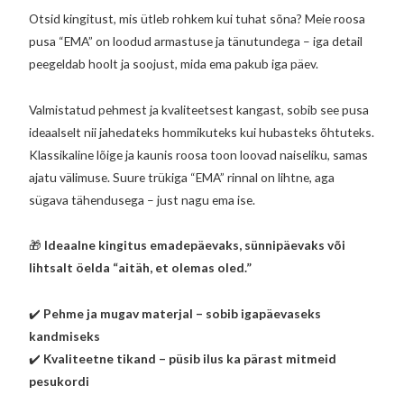
Otsid kingitust, mis ütleb rohkem kui tuhat sõna? Meie roosa
pusa “EMA” on loodud armastuse ja tänutundega – iga detail
peegeldab hoolt ja soojust, mida ema pakub iga päev.
Valmistatud pehmest ja kvaliteetsest kangast, sobib see pusa
ideaalselt nii jahedateks hommikuteks kui hubasteks õhtuteks.
Klassikaline lõige ja kaunis roosa toon loovad naiseliku, samas
ajatu välimuse. Suure trükiga “EMA” rinnal on lihtne, aga
sügava tähendusega – just nagu ema ise.
🎁
Ideaalne kingitus emadepäevaks, sünnipäevaks või
lihtsalt öelda “aitäh, et olemas oled.”
✔️
Pehme ja mugav materjal – sobib igapäevaseks
kandmiseks
✔️
Kvaliteetne tikand – püsib ilus ka pärast mitmeid
pesukordi