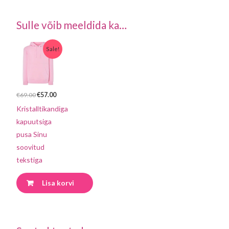
Sulle võib meeldida ka…
Algne
Praegune
Sale!
hind
hind
oli:
on:
€69.00.
€57.00.
€
69.00
€
57.00
Kristalltikandiga
kapuutsiga
pusa Sinu
soovitud
tekstiga
Lisa korvi