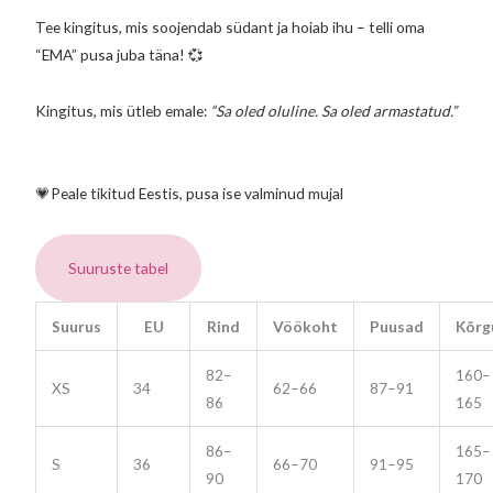
Tee kingitus, mis soojendab südant ja hoiab ihu – telli oma
“EMA” pusa juba täna! 💞
Kingitus, mis ütleb emale:
“Sa oled oluline. Sa oled armastatud.”
💗Peale tikitud Eestis, pusa ise valminud mujal
Suuruste tabel
Suurus
EU
Rind
Vöökoht
Puusad
Kõrg
82–
160–
XS
34
62–66
87–91
86
165
86–
165–
S
36
66–70
91–95
90
170