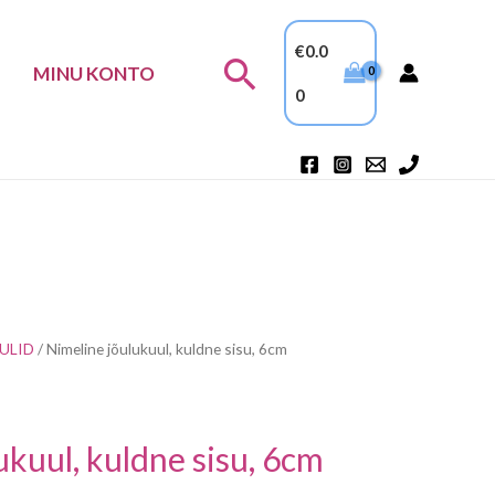
€
0.0
Search
MINU KONTO
0
ULID
/ Nimeline jõulukuul, kuldne sisu, 6cm
ukuul, kuldne sisu, 6cm