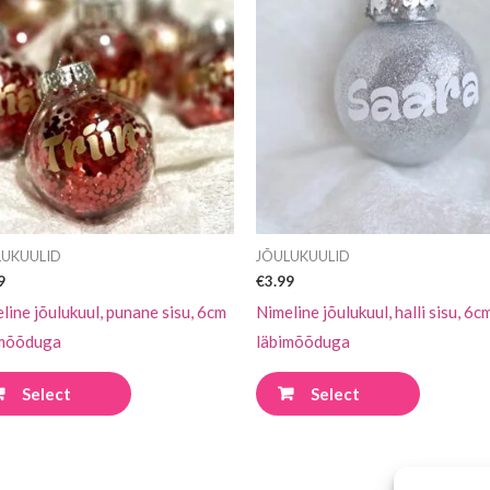
tootel
tootel
on
on
mitu
mitu
varianti.
varianti.
Valikuid
Valikuid
saab
saab
teha
teha
tootelehel.
tootelehe
LUKUULID
JÕULUKUULID
9
€
3.99
line jõulukuul, punane sisu, 6cm
Nimeline jõulukuul, halli sisu, 6c
imõõduga
läbimõõduga
Select
Select
options
options