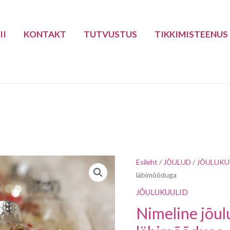
II
KONTAKT
TUTVUSTUS
TIKKIMISTEENUS
Nimeline
Esileht
/
JÕULUD
/
JÕULUKU
läbimõõduga
jõulukuul,
kuldne
JÕULUKUULID
sisu,
Nimeline jõul
6cm