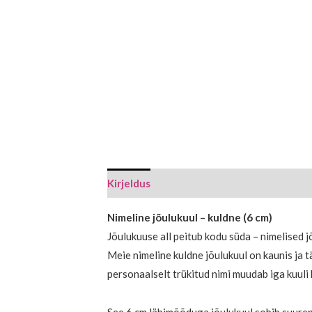
Kirjeldus
Lisainfo
Nimeline jõulukuul – kuldne (6 cm)
Jõulukuuse all peitub kodu süda – nimelised j
Meie nimeline kuldne jõulukuul on kaunis ja t
personaalselt trükitud nimi muudab iga kuuli