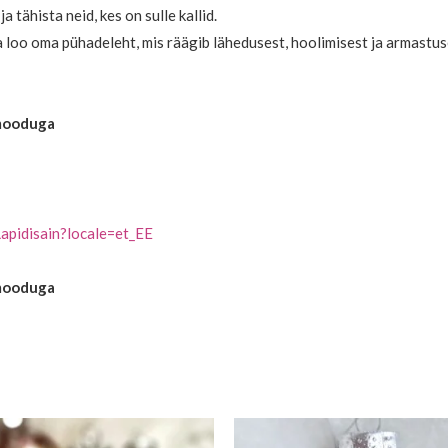
tähista neid, kes on sulle kallid.
 ja loo oma pühadeleht, mis räägib lähedusest, hoolimisest ja armastu
imooduga
apidisain?locale=et_EE
imooduga
Sellel
Sellel