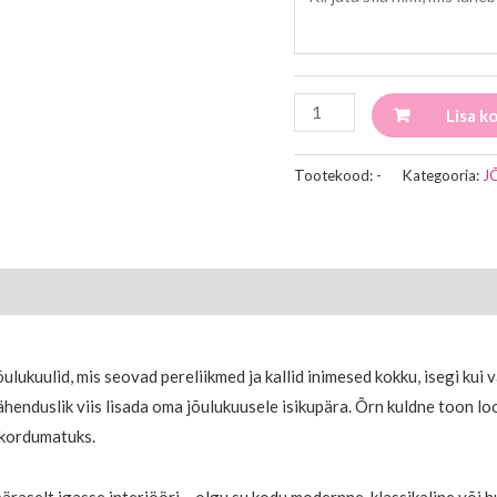
Lisa ko
Tootekood:
-
Kategooria:
J
õulukuulid, mis seovad pereliikmed ja kallid inimesed kokku, isegi kui
ähenduslik viis lisada oma jõulukuusele isikupära. Õrn kuldne toon l
 kordumatuks.