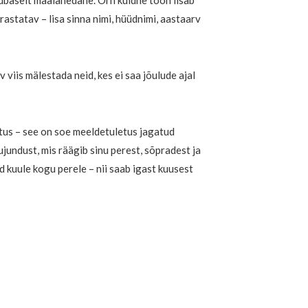
hubaselt maalähedane. Õrn kuldne toon lisab
rastatav – lisa sinna nimi, hüüdnimi, aastaarv
v viis mälestada neid, kes ei saa jõulude ajal
stus – see on soe meeldetuletus jagatud
jundust, mis räägib sinu perest, sõpradest ja
id kuule kogu perele – nii saab igast kuusest