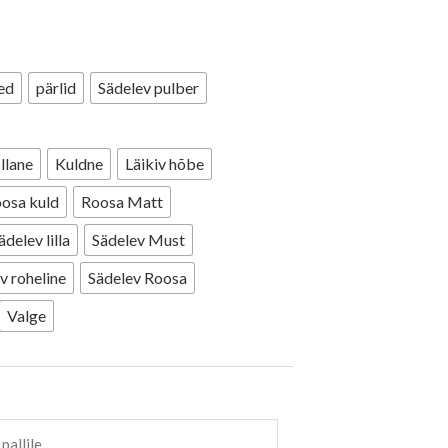
sed
pärlid
Sädelev pulber
llane
Kuldne
Läikiv hõbe
osa kuld
Roosa Matt
ädelev lilla
Sädelev Must
v roheline
Sädelev Roosa
Valge