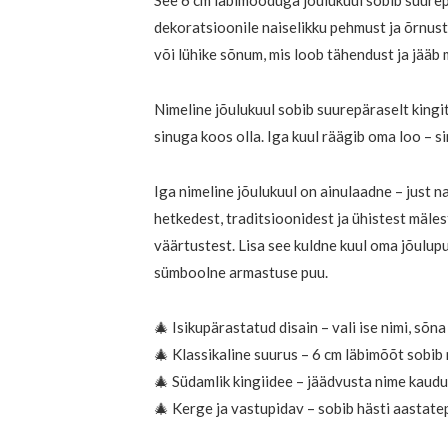
See 6 cm läbimõõduga jõulukuul sobib suurepä
dekoratsioonile naiselikku pehmust ja õrnust, 
või lühike sõnum, mis loob tähendust ja jääb
Nimeline jõulukuul sobib suurepäraselt kingitu
sinuga koos olla. Iga kuul räägib oma loo – si
Iga nimeline jõulukuul on ainulaadne – just n
hetkedest, traditsioonidest ja ühistest mäle
väärtustest. Lisa see kuldne kuul oma jõulupuu
sümboolne armastuse puu.
🎄 Isikupärastatud disain – vali ise nimi, sõn
🎄 Klassikaline suurus – 6 cm läbimõõt sobib ni
🎄 Südamlik kingiidee – jäädvusta nime kaud
🎄 Kerge ja vastupidav – sobib hästi aastat