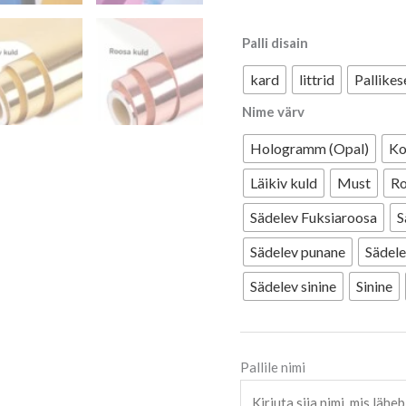
Palli disain
kard
littrid
Pallike
Nime värv
Hologramm (Opal)
Ko
Läikiv kuld
Must
Ro
Sädelev Fuksiaroosa
S
Sädelev punane
Sädele
Sädelev sinine
Sinine
Pallile nimi