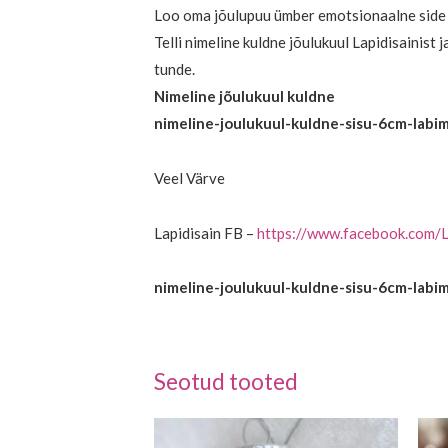
Loo oma jõulupuu ümber emotsionaalne side ja 
Telli nimeline kuldne jõulukuul Lapidisainist
tunde.
Nimeline jõulukuul kuldne
nimeline-joulukuul-kuldne-sisu-6cm-lab
Veel Värve
Lapidisain FB –
https://www.facebook.com/L
nimeline-joulukuul-kuldne-sisu-6cm-lab
Seotud tooted
Sellel