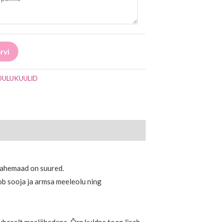
rvi
ÕULUKUULID
 vahemaad on suured.
oob sooja ja armsa meeleolu ning