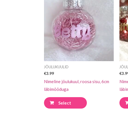
tootel
on
mitu
varianti.
Valikuid
saab
teha
tootelehel.
JÕULUKUULID
JÕU
€
3.99
€
3.9
Nimeline jõulukuul, roosa sisu, 6cm
Nime
läbimõõduga
läb
Select
options