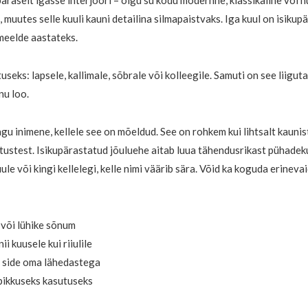
raselt igasse interjööri – olgu su kodu modernne, klassikaline või 
muutes selle kuuli kauni detailina silmapaistvaks. Iga kuul on isikupä
 meelde aastateks.
seks: lapsele, kallimale, sõbrale või kolleegile. Samuti on see liiguta
nu loo.
agu inimene, kellele see on mõeldud. See on rohkem kui lihtsalt kauni
stustest. Isikupärastatud jõuluehe aitab luua tähendusrikast pühadeku
le või kingi kellelegi, kelle nimi väärib sära. Võid ka koguda erineva
a või lühike sõnum
i kuusele kui riiulile
u side oma lähedastega
epikkuseks kasutuseks