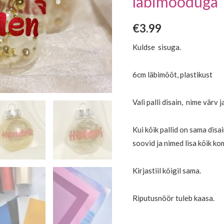
läbimõõduga
läbimõõduga
kogus
€
3.99
Kuldse sisuga.
6cm läbimõõt, plastikust
Vali palli disain, nime värv j
Kui kõik pallid on sama disa
soovid ja nimed lisa kõik k
Kirjastiil kõigil sama.
Riputusnöör tuleb kaasa.