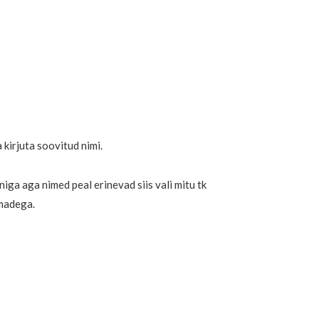
a kirjuta soovitud nimi.
iniga aga nimed peal erinevad siis vali mitu tk
omadega.