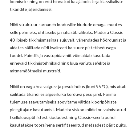
loomiseks ning on eriti hinnatud ka ajalooliste ja klassikaliste
tikandite jäljendamisel.
Niidi struktuur sarnaneb looduslike kiudude omaga, muutes
selle pehmeks, ühtlaseks ja nahasõbralikuks. Madeira Classic
40 libiseb tikkimismasinas sujuvalt, vähendades hõõrdumist ja
aidates säilitada niidi kvaliteeti ka suure pistetihedusega
töödel. Paindlik ja vastupidav niit võimaldab kasutada
erinevaid tikkimistehnikaid ning luua varjutusefekte ja
mitmemõõtmelisi mustreid.
Niidil on väga hea valgus- ja pesukindlus (kuni 95 °C), mis aitab
säilitada tikandi esialgse ilu ka korduva pesu järel. Parima
tulemuse saavutamiseks soovitame vältida klooripõhiste
pleegitajate kasutamist. Madeira viskoosniidid on valmistatud
tselluloosipõhistest kiududest ning Classic-seeria puhul
kasutatakse toorainena sertifitseeritud metsadest pärit puitu.