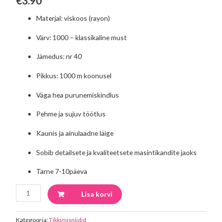
€
3.90
Materjal: viskoos (rayon)
Värv: 1000 – klassikaline must
Jämedus: nr 40
Pikkus: 1000 m koonusel
Väga hea purunemiskindlus
Pehme ja sujuv töötlus
Kaunis ja ainulaadne läige
Sobib detailsete ja kvaliteetsete masintikandite jaoks
Tarne 7-10päeva
Lisa korvi
Kategooria:
Tikkimisniidid