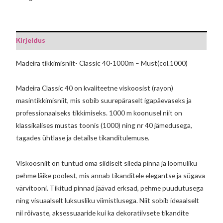
Kirjeldus
Madeira tikkimisniit- Classic 40-1000m – Must(col.1000)
Madeira Classic 40 on kvaliteetne viskoosist (rayon)
masintikkimisniit, mis sobib suurepäraselt igapäevaseks ja
professionaalseks tikkimiseks. 1000 m koonusel niit on
klassikalises mustas toonis (1000) ning nr 40 jämedusega,
tagades ühtlase ja detailse tikanditulemuse.
Viskoosniit on tuntud oma siidiselt sileda pinna ja loomuliku
pehme läike poolest, mis annab tikanditele elegantse ja sügava
värvitooni. Tikitud pinnad jäävad erksad, pehme puudutusega
ning visuaalselt luksusliku viimistlusega. Niit sobib ideaalselt
nii rõivaste, aksessuaaride kui ka dekoratiivsete tikandite