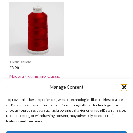
Tikkimisniidid
€
3.90
Madeira tikkimisniit- Classic
40-1000m – Tumepunane
Manage Consent
(col.1039)
To provide the best experiences, we use technologies like cookies to store
Lisa korvi
and/or access device information. Consenting to these technologies will
allow us to process data such as browsing behavior or unique IDs on this site.
Not consenting or withdrawing consent, may adversely affect certain
features and functions.