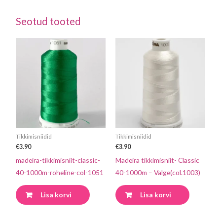
Seotud tooted
Tikkimisniidid
Tikkimisniidid
€
3.90
€
3.90
madeira-tikkimisniit-classic-
Madeira tikkimisniit- Classic
40-1000m-roheline-col-1051
40-1000m – Valge(col.1003)
Lisa korvi
Lisa korvi