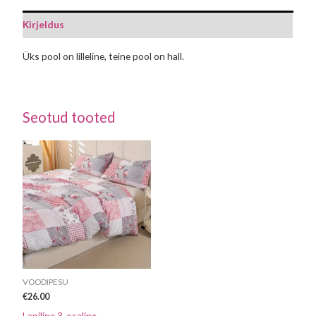
Kirjeldus
Üks pool on lilleline, teine pool on hall.
Seotud tooted
VOODIPESU
€
26.00
Lapiline 3-osaline