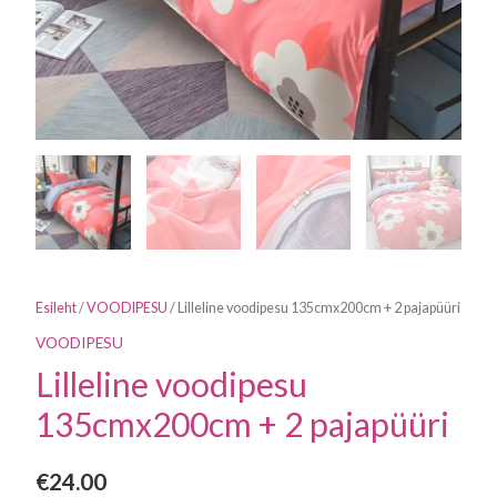
Esileht
/
VOODIPESU
/ Lilleline voodipesu 135cmx200cm + 2 pajapüüri
VOODIPESU
Lilleline voodipesu
135cmx200cm + 2 pajapüüri
€
24.00