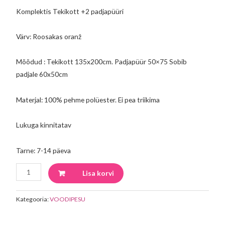
Komplektis Tekikott +2 padjapüüri
Värv: Roosakas oranž
Mõõdud : Tekikott 135x200cm. Padjapüür 50×75 Sobib
padjale 60x50cm
Materjal: 100% pehme polüester. Ei pea triikima
Lukuga kinnitatav
Tarne: 7-14 päeva
Lisa korvi
Kategooria:
VOODIPESU