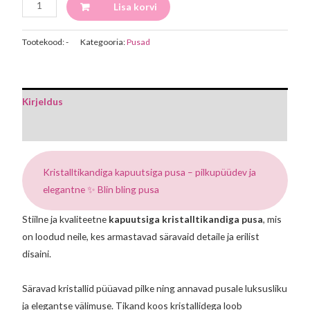
Lisa korvi
Tootekood:
-
Kategooria:
Pusad
Kirjeldus
Lisainfo
Kristalltikandiga kapuutsiga pusa – pilkupüüdev ja
elegantne ✨ Blin bling pusa
Stiilne ja kvaliteetne
kapuutsiga kristalltikandiga pusa
, mis
on loodud neile, kes armastavad säravaid detaile ja erilist
disaini.
Säravad kristallid püüavad pilke ning annavad pusale luksusliku
ja elegantse välimuse. Tikand koos kristallidega loob