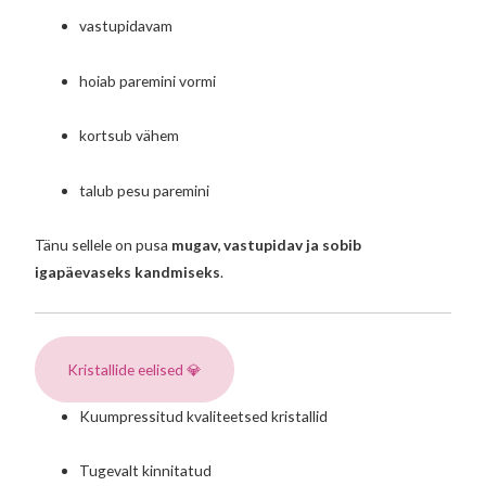
vastupidavam
hoiab paremini vormi
kortsub vähem
talub pesu paremini
Tänu sellele on pusa
mugav, vastupidav ja sobib
igapäevaseks kandmiseks
.
Kristallide eelised 💎
Kuumpressitud kvaliteetsed kristallid
Tugevalt kinnitatud