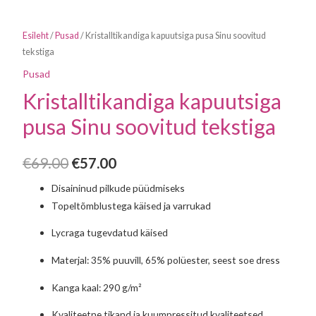
Esileht
/
Pusad
/ Kristalltikandiga kapuutsiga pusa Sinu soovitud
tekstiga
Pusad
Kristalltikandiga kapuutsiga
pusa Sinu soovitud tekstiga
€
69.00
€
57.00
Disaininud pilkude püüdmiseks
Topeltõmblustega käised ja varrukad
Lycraga tugevdatud käised
Materjal: 35% puuvill, 65% polüester, seest soe dress
Kanga kaal: 290 g/m²
Kvaliteetne tikand ja kuumpressitud kvaliteetsed