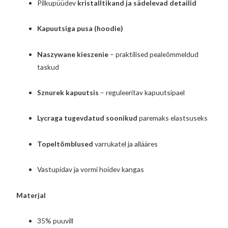
Pilkupüüdev
kristalltikand ja sädelevad detailid
Kapuutsiga pusa (hoodie)
Naszywane kieszenie
– praktilised pealeõmmeldud
taskud
Sznurek kapuutsis
– reguleeritav kapuutsipael
Lycraga tugevdatud soonikud
paremaks elastsuseks
Topeltõmblused
varrukatel ja allääres
Vastupidav ja vormi hoidev kangas
Materjal
35% puuvill