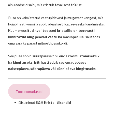
ainulaadse disaini, mis eristub tavalisest trükist.
Pusa on valmistatud vastupidavast ja mugavast kangast, mis
hoiab hästi vormi ja sobib ideaalselt igapäevaseks kandmiseks.
Kuumpressitud kvaliteetsed kristallid on tugevasti
kinnitatud ning peavad vastu ka masinpesule
, säilitades
oma sära ka pärast mitmeid pesukordi.
See pusa sobib suurepäraselt nii
enda rõõmustamiseks kui
ka kingituseks
. Eriti hästi sobib see
emadepäeva,
naistepäeva, sõbrapäeva või sünnipäeva kingituseks
.
Toote omadused
Disaininud
S&H Kristalltikandid