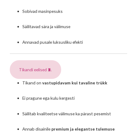
Sobivad masinpesuks
Säilitavad sära ja välimuse
Annavad pusale luksusliku efekti
Tikandi eelised 🧵
Tikand on
vastupidavam kui tavaline trükk
Ei pragune ega kulu kergesti
Säilitab kvaliteetse välimuse ka pärast pesemist
Annab disainile
premium ja elegantse tulemuse