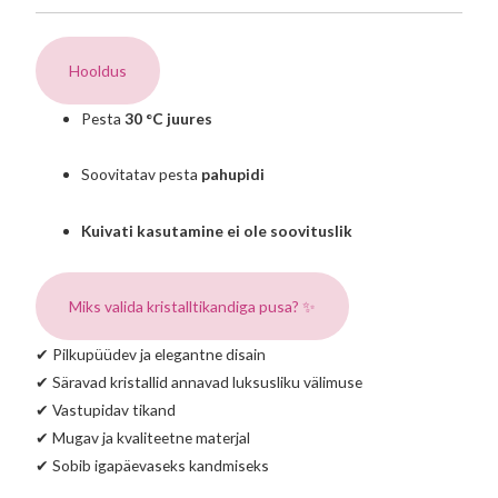
Hooldus
Pesta
30 °C juures
Soovitatav pesta
pahupidi
Kuivati kasutamine ei ole soovituslik
Miks valida kristalltikandiga pusa? ✨
✔ Pilkupüüdev ja elegantne disain
✔ Säravad kristallid annavad luksusliku välimuse
✔ Vastupidav tikand
✔ Mugav ja kvaliteetne materjal
✔ Sobib igapäevaseks kandmiseks