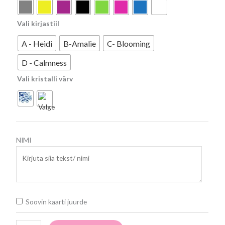
Vali kirjastiil
A - Heidi
B-Amalie
C- Blooming
D - Calmness
Vali kristalli värv
NIMI
Soovin kaarti juurde