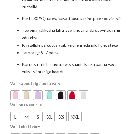
kristallid
Pesta 30 °C juures, kuivati kasutamine pole soovituslik
Tee oma valikud ja lahtrisse kirjuta enda soovitud nimi
või tekst
Kristallide paigutus võib veidi erineda pildil olevatega
Tarneaeg: 5–7 päeva
Kui pusa läheb kingituseks saame kaasa panna väga
erilise sõnumiga kaardi
Vali kapuutsiga pusa värv
Vali pusa suurus
L
M
S
XL
XS
XXL
Vali teksti värv