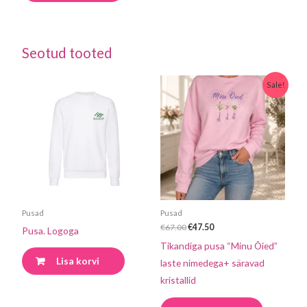
Seotud tooted
Algne
Praegune
Sellel
Sale!
hind
hind
tootel
oli:
on:
€67.00.
€47.50.
on
mitu
varianti.
Valikuid
saab
teha
Pusad
Pusad
tootelehel
€
67.00
€
47.50
Pusa. Logoga
Tikandiga pusa “Minu Õied”
Lisa korvi
laste nimedega+ säravad
kristallid