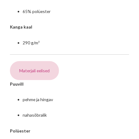
65% polüester
Kanga kaal
290 g/m²
Materjali eelised
Puuvill
pehme ja hingav
nahasõbralik
Polüester