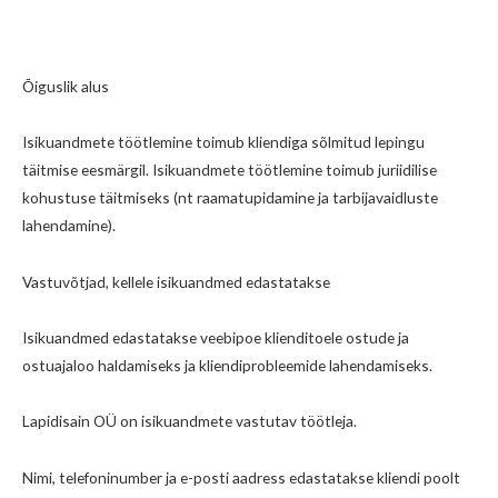
Õiguslik alus
Isikuandmete töötlemine toimub kliendiga sõlmitud lepingu
täitmise eesmärgil. Isikuandmete töötlemine toimub juriidilise
kohustuse täitmiseks (nt raamatupidamine ja tarbijavaidluste
lahendamine).
Vastuvõtjad, kellele isikuandmed edastatakse
Isikuandmed edastatakse veebipoe klienditoele ostude ja
ostuajaloo haldamiseks ja kliendiprobleemide lahendamiseks.
Lapidisain OÜ on isikuandmete vastutav töötleja.
Nimi, telefoninumber ja e-posti aadress edastatakse kliendi poolt