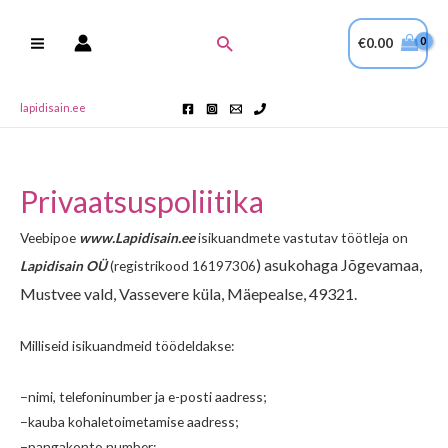
Skip
to
Search
€
0.00
content
lapidisain.ee
Privaatsuspoliitika
Veebipoe
www.Lapidisain.ee
isikuandmete vastutav töötleja on
) asukohaga Jõgevamaa,
Lapidisain OÜ
(registrikood 16197306
Mustvee vald, Vassevere küla, Mäepealse, 49321.
Milliseid isikuandmeid töödeldakse:
−nimi, telefoninumber ja e-posti aadress;
−kauba kohaletoimetamise aadress;
−pangakonto number;