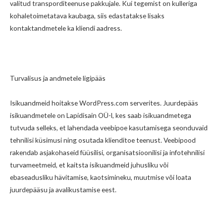
valitud transporditeenuse pakkujale. Kui tegemist on kulleriga
kohaletoimetatava kaubaga, siis edastatakse lisaks
kontaktandmetele ka kliendi aadress.
Turvalisus ja andmetele ligipääs
Isikuandmeid hoitakse WordPress.com serverites. Juurdepääs
isikuandmetele on Lapidisain OÜ-l, kes saab isikuandmetega
tutvuda selleks, et lahendada veebipoe kasutamisega seonduvaid
tehnilisi küsimusi ning osutada klienditoe teenust. Veebipood
rakendab asjakohaseid füüsilisi, organisatsioonilisi ja infotehnilisi
turvameetmeid, et kaitsta isikuandmeid juhusliku või
ebaseadusliku hävitamise, kaotsimineku, muutmise või loata
juurdepääsu ja avalikustamise eest.