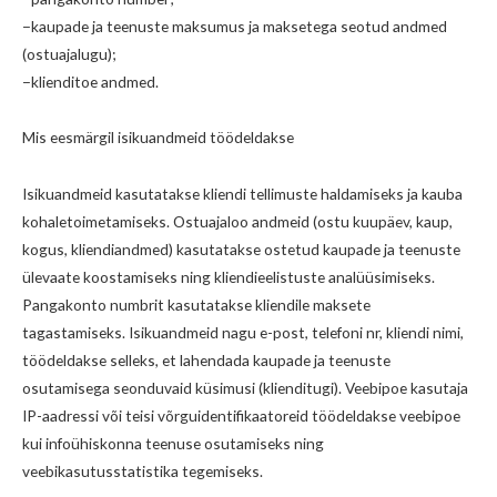
−kaupade ja teenuste maksumus ja maksetega seotud andmed
(ostuajalugu);
−klienditoe andmed.
Mis eesmärgil isikuandmeid töödeldakse
Isikuandmeid kasutatakse kliendi tellimuste haldamiseks ja kauba
kohaletoimetamiseks. Ostuajaloo andmeid (ostu kuupäev, kaup,
kogus, kliendiandmed) kasutatakse ostetud kaupade ja teenuste
ülevaate koostamiseks ning kliendieelistuste analüüsimiseks.
Pangakonto numbrit kasutatakse kliendile maksete
tagastamiseks. Isikuandmeid nagu e-post, telefoni nr, kliendi nimi,
töödeldakse selleks, et lahendada kaupade ja teenuste
osutamisega seonduvaid küsimusi (klienditugi). Veebipoe kasutaja
IP-aadressi või teisi võrguidentifikaatoreid töödeldakse veebipoe
kui infoühiskonna teenuse osutamiseks ning
veebikasutusstatistika tegemiseks.