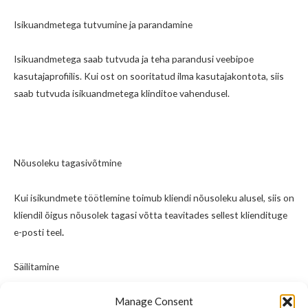
Isikuandmetega tutvumine ja parandamine
Isikuandmetega saab tutvuda ja teha parandusi veebipoe
kasutajaprofiilis. Kui ost on sooritatud ilma kasutajakontota, siis
saab tutvuda isikuandmetega klinditoe vahendusel.
Nõusoleku tagasivõtmine
Kui isikundmete töötlemine toimub kliendi nõusoleku alusel, siis on
kliendil õigus nõusolek tagasi võtta teavitades sellest kliendituge
e-posti teel
.
Säilitamine
Manage Consent
Veebipoe kliendikonto sulgemisel kustutatakse isikuandmed, va