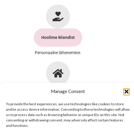
Hoolime kliendist
Personaalne lähenemine.
Jõgevamaa, Mustvee vald, Vassevere küla,
Manage Consent
Mäepealse, 4932 Reg nr 16197306
To provide the best experiences, we use technologies like cookies to store
and/or access device information. Consenting to these technologies will allow
us to process data such as browsing behavior or unique IDs on this site. Not
consenting or withdrawing consent, may adversely affect certain features
and functions.