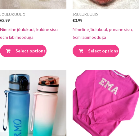
teha
teha
tootelehel.
tootelehel
JÕULUKUULID
JÕULUKUULID
€
3.99
€
3.99
Nimeline jõulukuul, kuldne sisu,
Nimeline jõulukuul, punane sisu,
6cm läbimõõduga
6cm läbimõõduga
Select options
Select options
Sellel
Sellel
tootel
tootel
on
on
mitu
mitu
varianti.
varianti.
Valikuid
Valikuid
saab
saab
teha
teha
tootelehel.
tootelehel