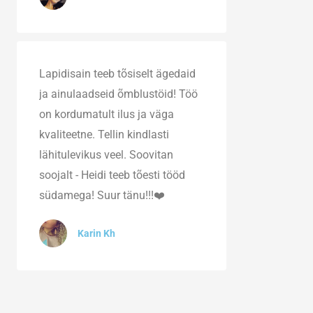
Lapidisain teeb tõsiselt ägedaid
ja ainulaadseid õmblustöid! Töö
on kordumatult ilus ja väga
kvaliteetne. Tellin kindlasti
lähitulevikus veel. Soovitan
soojalt - Heidi teeb tõesti tööd
südamega! Suur tänu!!!❤️
Karin Kh