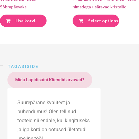
Sõbrapäevaks
nimedega+ säravad kristallid
Lisa korvi
Select options
TAGASISIDE
Mida Lapidisaini Kliendid arvavad?
Suurepärane kvaliteet ja
pühendumus! Olen tellinud
tooteid nii endale, kui kingituseks
ja iga kord on ootused ületatud!
Imeline töö!