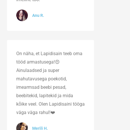
Anu R.
On näha, et Lapidisain teeb oma
tööd armastusega!😍
Ainulaadsed ja super
mahutavusega poekotid,
imearmsad beebi pesad,
beebitekid, lapitekid ja mida
kõike veel. Olen Lapidisaini tööga
väga väga rahul!❤️
Merili H.