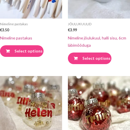
saab
saab
teha
teha
tootelehel.
tootelehel
Nimeline pastakas
JÕULUKUULID
€
3.50
€
3.99
Nimeline pastakas
Nimeline jõulukuul, halli sisu, 6cm
läbimõõduga
Select options
Select options
Sellel
Sellel
tootel
tootel
on
on
mitu
mitu
varianti.
varianti.
Valikuid
Valikuid
saab
saab