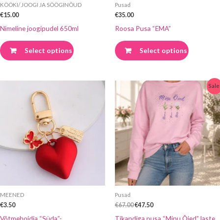
KÖÖKI/ JOOGI JA SÖÖGINÕUD
Pusad
€
15.00
€
35.00
Nimeline joogipudel 650ml
Roosa Pusa “EMA”
Select options
Select options
Algne
Praegune
Sellel
Sale
hind
hind
tootel
oli:
on:
€67.00.
€47.50.
on
mitu
varianti.
Valikuid
saab
teha
tootelehel
MEENED
Pusad
€
3.50
€
67.00
€
47.50
Võtmehoidja “Süda”-
Tikandiga pusa “Minu Õied” laste