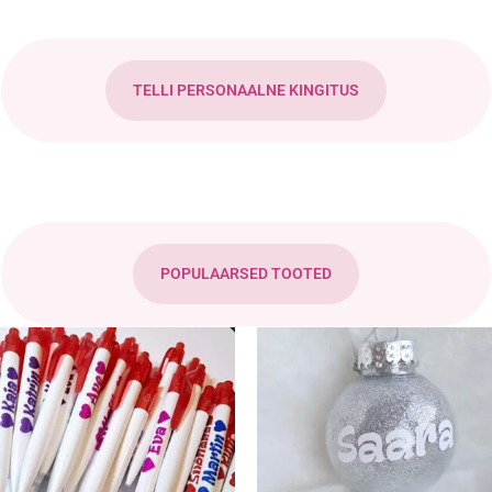
TELLI PERSONAALNE KINGITUS
POPULAARSED TOOTED
Sellel
Sellel
tootel
tootel
on
on
mitu
mitu
varianti.
varianti.
Valikuid
Valikuid